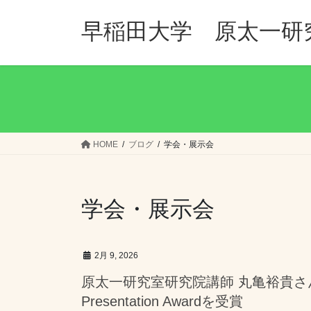
コ
ナ
ン
ビ
早稲田大学 原太一研
テ
ゲ
ン
ー
ツ
シ
へ
ョ
ス
ン
キ
に
ッ
移
HOME
ブログ
学会・展示会
プ
動
学会・展示会
2月 9, 2026
原太一研究室研究院講師 丸亀裕貴さんが、JAA
Presentation Awardを受賞