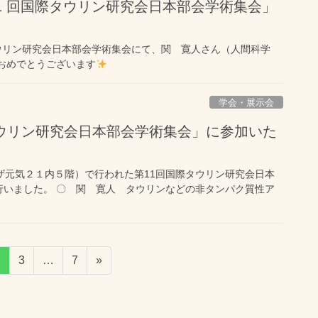
11 回国際タウリン研究会日本部会学術集会」
国際タウリン研究会日本部会学術集会にて、関 寛人さん（人間科学
おめでとうございます
学会・展示会
国際タウリン研究会日本部会学術集会」に参加いた
プラザ元気２１内５階）で行われた第11回国際タウリン研究会日本
行いました。 〇 関 寛人 タウリンなどの非タンパク質性ア
固
固
固
2
3
…
7
»
定
定
定
ペ
ペ
ペ
ー
ー
ー