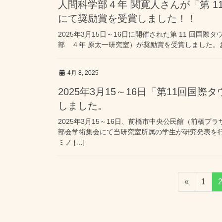
人間科学部４年 関寛人さんが「第 
にて奨励賞を受賞しました！！
2025年3月15日～16日に開催された第 11 回
部 ４年 原太一研究室）が奨励賞を受賞しました。
4月 8, 2025
2025年3月15～16日「第11回
しました。
2025年3月15～16日、前橋市中央公民館（前橋
部会学術集会にて当研究室所属の学生が研究発表を
ミノ […]
投
固
«
1
稿
定
ペ
の
ー