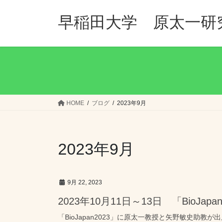
コ
ナ
ン
ビ
早稲田大学 原太一研
テ
ゲ
ン
ー
ツ
シ
へ
ョ
ス
ン
キ
に
ッ
移
HOME
ブログ
2023年9月
プ
動
2023年9月
9月 22, 2023
2023年10月11日～13日 「BioJa
「BioJapan2023」に原太一教授と矢野敏史助教