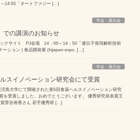
25 ～14:55「オートファジー […]
学会・展示会
23」での講演のお知らせ
ックサイト PJ会場 14：00～14：50「遺伝子発現解析技術
| 食品開発展 (hijapan-expo. […]
学会・展示会
ヘルスイノベーション研究会にて受賞
市鹿児島大学にて開催された第5回食薬ヘルスイノベーション研究
賞を受賞しました。おめでとうございます。 優秀研究発表賞王
賞菅谷侑香さん 若手優秀研 […]