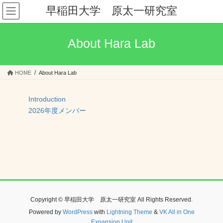
コ
ナ
早稲田大学 原太一研究室
ン
ビ
テ
ゲ
ン
ー
About Hara Lab
ツ
シ
へ
ョ
ス
ン
HOME
About Hara Lab
キ
に
ッ
移
プ
動
Introduction
2026年度メンバー
Copyright © 早稲田大学 原太一研究室 All Rights Reserved.
Powered by
WordPress
with
Lightning Theme
&
VK All in One
Expansion Unit